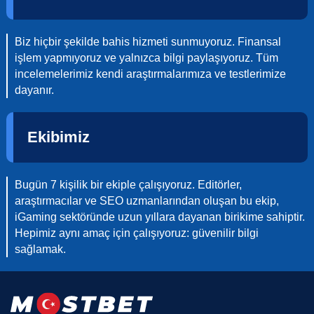
Biz hiçbir şekilde bahis hizmeti sunmuyoruz. Finansal
işlem yapmıyoruz ve yalnızca bilgi paylaşıyoruz. Tüm
incelemelerimiz kendi araştırmalarımıza ve testlerimize
dayanır.
Ekibimiz
Bugün 7 kişilik bir ekiple çalışıyoruz. Editörler,
araştırmacılar ve SEO uzmanlarından oluşan bu ekip,
iGaming sektöründe uzun yıllara dayanan birikime sahiptir.
Hepimiz aynı amaç için çalışıyoruz: güvenilir bilgi
sağlamak.