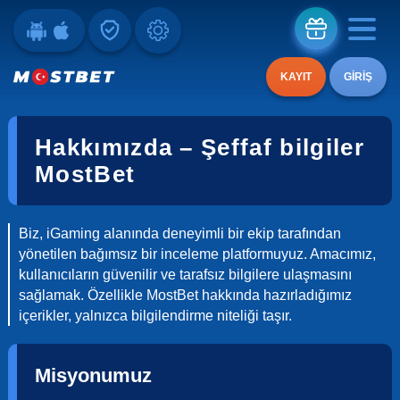
KAYIT
GIRIŞ
Hakkımızda – Şeffaf bilgiler
MostBet
Biz, iGaming alanında deneyimli bir ekip tarafından
yönetilen bağımsız bir inceleme platformuyuz. Amacımız,
kullanıcıların güvenilir ve tarafsız bilgilere ulaşmasını
sağlamak. Özellikle MostBet hakkında hazırladığımız
içerikler, yalnızca bilgilendirme niteliği taşır.
Misyonumuz