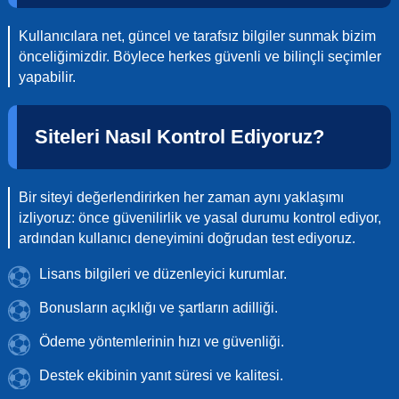
Kullanıcılara net, güncel ve tarafsız bilgiler sunmak bizim
önceliğimizdir. Böylece herkes güvenli ve bilinçli seçimler
yapabilir.
Siteleri Nasıl Kontrol Ediyoruz?
Bir siteyi değerlendirirken her zaman aynı yaklaşımı
izliyoruz: önce güvenilirlik ve yasal durumu kontrol ediyor,
ardından kullanıcı deneyimini doğrudan test ediyoruz.
Lisans bilgileri ve düzenleyici kurumlar.
Bonusların açıklığı ve şartların adilliği.
Ödeme yöntemlerinin hızı ve güvenliği.
Destek ekibinin yanıt süresi ve kalitesi.