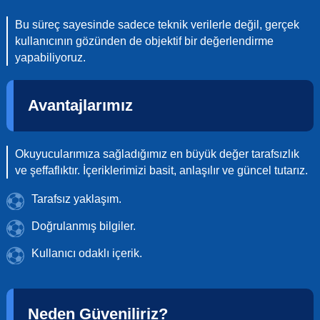
Bu süreç sayesinde sadece teknik verilerle değil, gerçek
kullanıcının gözünden de objektif bir değerlendirme
yapabiliyoruz.
Avantajlarımız
Okuyucularımıza sağladığımız en büyük değer tarafsızlık
ve şeffaflıktır. İçeriklerimizi basit, anlaşılır ve güncel tutarız.
Tarafsız yaklaşım.
Doğrulanmış bilgiler.
Kullanıcı odaklı içerik.
Neden Güveniliriz?