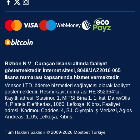
Bizbon N.V., Curaçao lisansı altında faaliyet
göstermektedir. İnternet sitesi, 8048/JAZ2016-065
lisans numarası kapsamında hizmet vermektedir.
Venson LTD, ödeme hizmetleri sağlayıcısı olarak faaliyet
göstermektedir. Resmi kayıt numarası HE 352364’tür.
Kayıtlı adresi: Stasinou 1, MITSI Bina 1, 1. kat, Daire/Ofis
4, Plateia Eleftherias, 1060, Lefkoşa, Kıbrıs. Faaliyet
adresi: Kadmou Caddesi 4, S.I. Olympia İş Merkezi, Agios
Andreas, 1105, Lefkoşa, Kıbrıs.
Tüm Hakları Saklıdır ©️ 2009-2026 Mostbet Türkiye