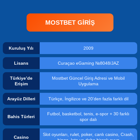
MOSTBET GIRIŞ
Kuruluş Yılı
2009
Lisans
Curaçao eGaming №8048/JAZ
Türkiye’de
Mostbet Güncel Giriş Adresi ve Mobil
Erişim
Uygulama
Arayüz Dilleri
Türkçe, İngilizce ve 20’den fazla farklı dil
Futbol, basketbol, tenis, e-spor + 30 farklı
Bahis Türleri
spor dalı
Slot oyunları, rulet, poker, canlı casino, Crash,
Casino