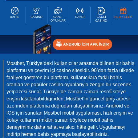
BAHİS
CASINO
CANLI
CANLI
CANLI
HEDIYELER
OYUNLAR
CASINO
ANDROID IÇIN APK INDIR
Mostbet, Türkiye’deki kullanıcılar arasında bilinen bir bahis
platformu ve çevrim içi casino sitesidir. 90’dan fazla ülkede
faaliyet gösteren bu platform, kullanıcılara farklı bahis
oranları ve popüler casino oyunlarıyla zengin bir seçenek
yelpazesi sunar. Türkiye’de zaman zaman resmî siteye
erişim kısıtlanabildiğinden, Mostbet’in güncel giriş adresi
üzerinden platforma doğrudan ulaşabilirsiniz. Android ve
iOS için sunulan Mostbet mobil uygulaması, hızlı erişim ve
kolay kullanım imkânı sunar; böylece mobil bahis
deneyiminiz daha rahat ve akıcı hâle gelir. Uygulamayı
indirip hemen bahis yapmaya başlayabilirsiniz.