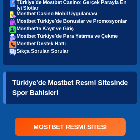
Türkiye’de Mostbet Casino: Gerçek Parayla En
İyi Slotlar
Mostbet Casino Mobil Uygulaması
Mostbet Türkiye’de Bonuslar ve Promosyonlar
Mostbet’te Kayıt ve Giriş
Mostbet Türkiye’de Para Yatırma ve Çekme
Mostbet Destek Hattı
Sıkça Sorulan Sorular
Türkiye’de Mostbet Resmi Sitesinde
Spor Bahisleri
MOSTBET RESMI SITESI