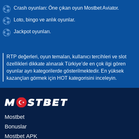
Crash oyunları: Öne çıkan oyun Mostbet Aviator.
Loto, bingo ve anlık oyunlar.
Jackpot oyunları.
RTP değerleri, oyun temaları, kullanıcı tercihleri ve slot
özellikleri dikkate alınarak Türkiye’de en çok ilgi gören
oyunlar ayrı kategorilerde gösterilmektedir. En yüksek
kazançları görmek için HOT kategorisini inceleyin.
Mostbet
Bonuslar
Mostbet APK