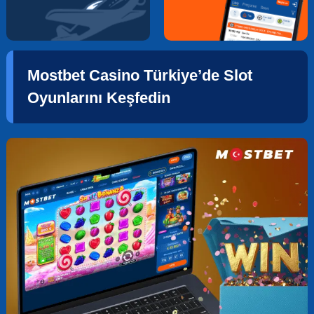
Mostbet Casino Türkiye’de Slot
Oyunlarını Keşfedin