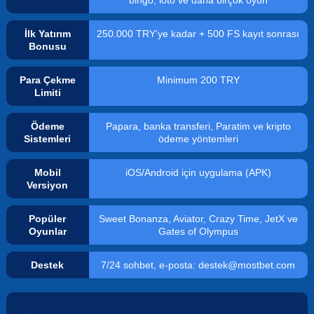
bingo, loto ve daha birçok oyun
İlk Yatırım
250.000 TRY’ye kadar + 500 FS kayıt sonrası
Bonusu
Para Çekme
Minimum 200 TRY
Limiti
Ödeme
Papara, banka transferi, Paratim ve kripto
Sistemleri
ödeme yöntemleri
Mobil
iOS/Android için uygulama (APK)
Versiyon
Popüler
Sweet Bonanza, Aviator, Crazy Time, JetX ve
Oyunlar
Gates of Olympus
Destek
7/24 sohbet, e-posta:
destek@mostbet.com